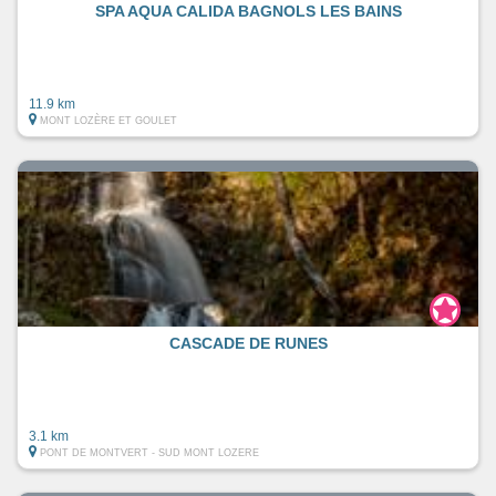
SPA AQUA CALIDA BAGNOLS LES BAINS
11.9 km
MONT LOZÈRE ET GOULET
CASCADE DE RUNES
3.1 km
PONT DE MONTVERT - SUD MONT LOZERE