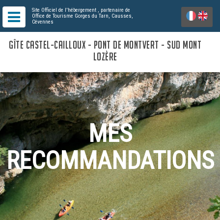
Site Officiel de l'hébergement
, partenaire de
Office de Tourisme Gorges du Tarn, Causses,
Cévennes
GÎTE CASTEL-CAILLOUX - PONT DE MONTVERT - SUD MONT
LOZÈRE
MES
RECOMMANDATIONS